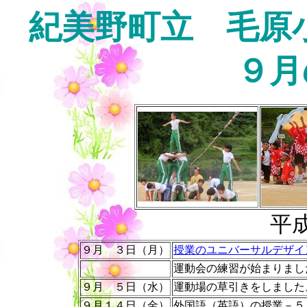
紀美野町立 毛原
９月
平
９月 ３日（月）
授業のユニバーサルデザイ
運動会の練習が始まりまし
９月 ５日（水）
運動場の草引きをしまし
９月１４日（金）
外国語（英語）の授業－５