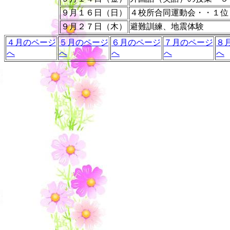
９月１６日（日）
４校所合同運動会・・１位
９月２７日（木）
避難訓練、地震体験
４月のページ
５月のページ
６月のページ
７月のページ
８
へ
へ
へ
へ
へ