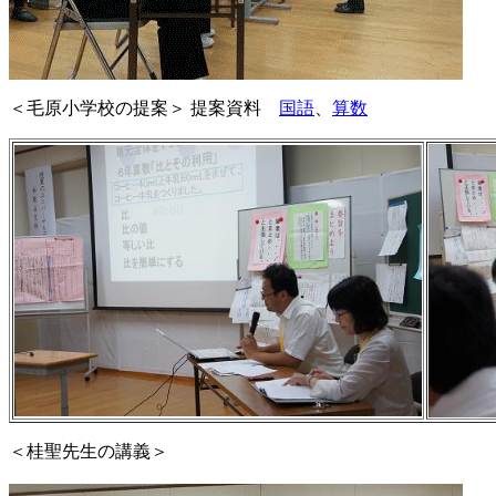
＜毛原小学校の提案＞ 提案資料
国語
、
算数
＜桂聖先生の講義＞